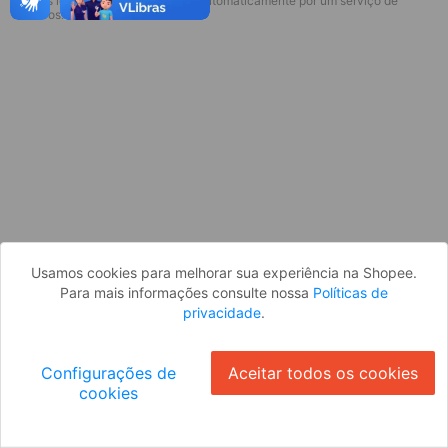
* Esses idiomas serão traduzidos automaticamente por um serviço de
Desculpe, algo deu errado. Faça login
terceiros.
e tente novamente, ou volte para a
página inicial.
Entrar
Voltar à Página Inicial
Usamos cookies para melhorar sua experiência na Shopee.
Para mais informações consulte nossa
Políticas de
privacidade
.
Configurações de
Aceitar todos os cookies
cookies
Ok
ID: 387cd33f7e2-211b-4589-a751-e860291bd552