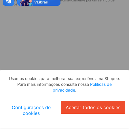
* Esses idiomas serão traduzidos automaticamente por um serviço de
Desculpe, algo deu errado. Faça login
terceiros.
e tente novamente, ou volte para a
página inicial.
Entrar
Voltar à Página Inicial
Usamos cookies para melhorar sua experiência na Shopee.
Para mais informações consulte nossa
Políticas de
privacidade
.
Configurações de
Aceitar todos os cookies
cookies
Ok
ID: 197bac6b561-3d8b-4bb5-8dbd-ef9904ccc35c