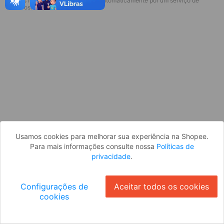
* Esses idiomas serão traduzidos automaticamente por um serviço de
Desculpe, algo deu errado. Faça login
terceiros.
e tente novamente, ou volte para a
página inicial.
Entrar
Voltar à Página Inicial
Usamos cookies para melhorar sua experiência na Shopee.
Para mais informações consulte nossa
Políticas de
privacidade
.
Configurações de
Aceitar todos os cookies
cookies
Ok
ID: 6603ee4495c-48b5-4954-9a7a-5e0016de57c1