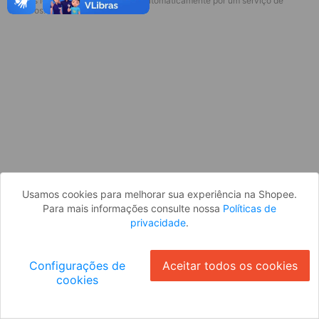
* Esses idiomas serão traduzidos automaticamente por um serviço de
Desculpe, algo deu errado. Faça login
terceiros.
e tente novamente, ou volte para a
página inicial.
Entrar
Voltar à Página Inicial
Usamos cookies para melhorar sua experiência na Shopee.
Para mais informações consulte nossa
Políticas de
privacidade
.
Configurações de
Aceitar todos os cookies
cookies
Ok
ID: 235c0b4709c-e9e3-41de-b0f2-293bbb450153