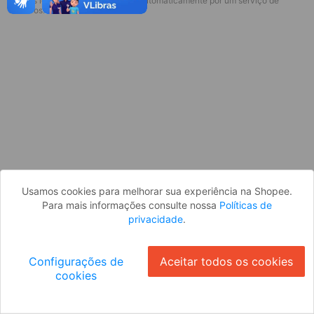
* Esses idiomas serão traduzidos automaticamente por um serviço de
Desculpe, algo deu errado. Faça login
terceiros.
e tente novamente, ou volte para a
página inicial.
Entrar
Voltar à Página Inicial
Usamos cookies para melhorar sua experiência na Shopee.
Para mais informações consulte nossa
Políticas de
privacidade
.
Configurações de
Aceitar todos os cookies
cookies
Ok
ID: 1074d0a52ac-bd1b-44b1-a9bd-8138f3d26806