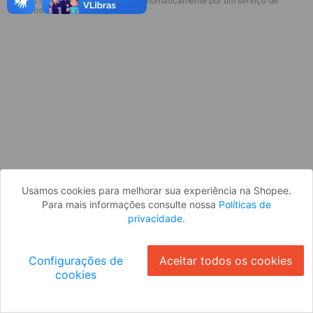
* Esses idiomas serão traduzidos automaticamente por um serviço de
Desculpe, algo deu errado. Faça login
terceiros.
e tente novamente, ou volte para a
página inicial.
Entrar
Voltar à Página Inicial
Usamos cookies para melhorar sua experiência na Shopee.
Para mais informações consulte nossa
Políticas de
privacidade
.
Configurações de
Aceitar todos os cookies
cookies
Ok
ID: 1718ce1d143-bf9e-4b15-bb90-1090bc89dd38