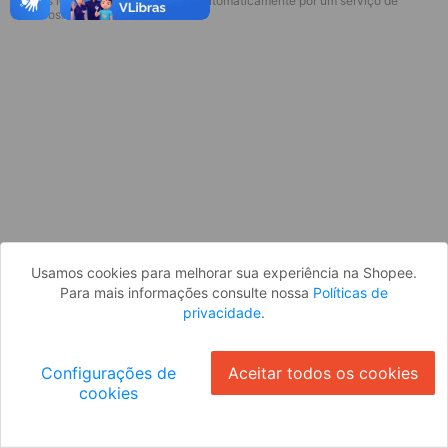
* Esses idiomas serão traduzidos automaticamente por um serviço de
Desculpe, algo deu errado. Faça login
terceiros.
e tente novamente, ou volte para a
página inicial.
Entrar
Voltar à Página Inicial
Usamos cookies para melhorar sua experiência na Shopee.
Para mais informações consulte nossa
Políticas de
privacidade
.
Configurações de
Aceitar todos os cookies
cookies
Ok
ID: 6718c115e9b-c92e-4aca-86c1-68e3ac7018e9