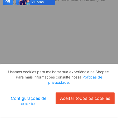
* Esses idiomas serão traduzidos automaticamente por um serviço de
Desculpe, algo deu errado. Faça login
terceiros.
e tente novamente, ou volte para a
página inicial.
Entrar
Voltar à Página Inicial
Usamos cookies para melhorar sua experiência na Shopee.
Para mais informações consulte nossa
Políticas de
privacidade
.
Configurações de
Aceitar todos os cookies
cookies
Ok
ID: 1212188ad07-091a-41ed-ba2b-d4a3b730e0bf