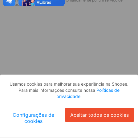
* Esses idiomas serão traduzidos automaticamente por um serviço de
Desculpe, algo deu errado. Faça login
terceiros.
e tente novamente, ou volte para a
página inicial.
Entrar
Voltar à Página Inicial
Usamos cookies para melhorar sua experiência na Shopee.
Para mais informações consulte nossa
Políticas de
privacidade
.
Configurações de
Aceitar todos os cookies
cookies
Ok
ID: 969f9f5f03-8b2a-4ab6-9adf-fd060bc3f71a