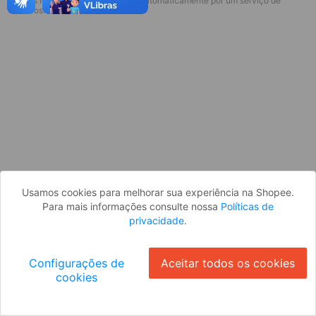
* Esses idiomas serão traduzidos automaticamente por um serviço de
Desculpe, algo deu errado. Faça login
terceiros.
e tente novamente, ou volte para a
página inicial.
Entrar
Voltar à Página Inicial
Usamos cookies para melhorar sua experiência na Shopee.
Para mais informações consulte nossa
Políticas de
privacidade
.
Configurações de
Aceitar todos os cookies
cookies
Ok
ID: 34527cbfc80-7417-4f30-ae86-2a628126b9eb