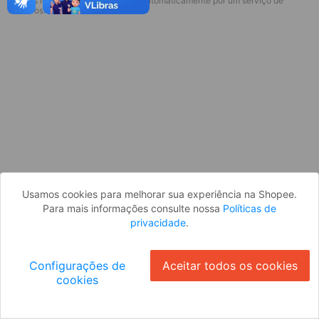
* Esses idiomas serão traduzidos automaticamente por um serviço de
Desculpe, algo deu errado. Faça login
terceiros.
e tente novamente, ou volte para a
página inicial.
Entrar
Voltar à Página Inicial
Usamos cookies para melhorar sua experiência na Shopee.
Para mais informações consulte nossa
Políticas de
privacidade
.
Configurações de
Aceitar todos os cookies
cookies
Ok
ID: 6676c83ffa2-b59c-43de-864a-1a3bb2f837e8