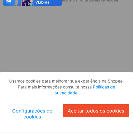
* Esses idiomas serão traduzidos automaticamente por um serviço de
Desculpe, algo deu errado. Faça login
terceiros.
e tente novamente, ou volte para a
página inicial.
Entrar
Voltar à Página Inicial
Usamos cookies para melhorar sua experiência na Shopee.
Para mais informações consulte nossa
Políticas de
privacidade
.
Configurações de
Aceitar todos os cookies
cookies
Ok
ID: 658ebd776d7-a2f0-40f9-a5ba-96c43e500434