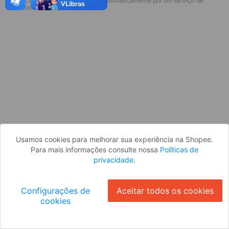
* Esses idiomas serão traduzidos automaticamente por um serviço de
Desculpe, algo deu errado. Faça login
terceiros.
e tente novamente, ou volte para a
página inicial.
Entrar
Voltar à Página Inicial
Usamos cookies para melhorar sua experiência na Shopee.
Para mais informações consulte nossa
Políticas de
privacidade
.
Configurações de
Aceitar todos os cookies
cookies
Ok
ID: 534b84c9d20-7a4a-43e9-8b77-6f9daf1479fd