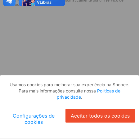
* Esses idiomas serão traduzidos automaticamente por um serviço de
Desculpe, algo deu errado. Faça login
terceiros.
e tente novamente, ou volte para a
página inicial.
Entrar
Voltar à Página Inicial
Usamos cookies para melhorar sua experiência na Shopee.
Para mais informações consulte nossa
Políticas de
privacidade
.
Configurações de
Aceitar todos os cookies
cookies
Ok
ID: 4116aa53022-43d2-4143-94d3-5f6717054484