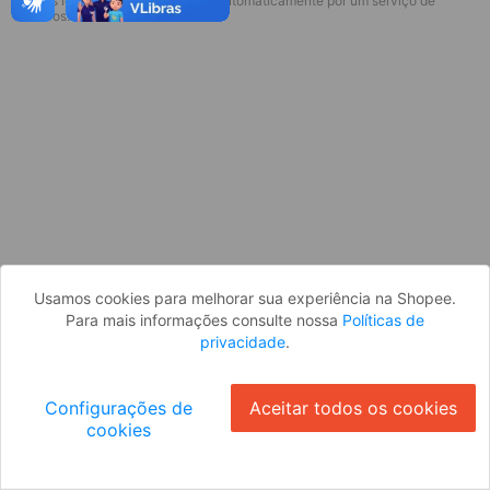
* Esses idiomas serão traduzidos automaticamente por um serviço de
Desculpe, algo deu errado. Faça login
terceiros.
e tente novamente, ou volte para a
página inicial.
Entrar
Voltar à Página Inicial
Usamos cookies para melhorar sua experiência na Shopee.
Para mais informações consulte nossa
Políticas de
privacidade
.
Configurações de
Aceitar todos os cookies
cookies
Ok
ID: 52264cc1a23-f25d-4462-b443-670f8d4fb383