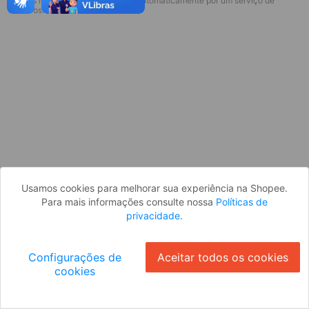
* Esses idiomas serão traduzidos automaticamente por um serviço de
Desculpe, algo deu errado. Faça login
terceiros.
e tente novamente, ou volte para a
página inicial.
Entrar
Voltar à Página Inicial
Usamos cookies para melhorar sua experiência na Shopee.
Para mais informações consulte nossa
Políticas de
privacidade
.
Configurações de
Aceitar todos os cookies
cookies
Ok
ID: 71702ad34d6-140f-475a-ac46-93edc59e1e6e