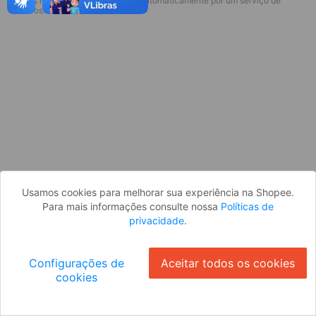
* Esses idiomas serão traduzidos automaticamente por um serviço de
Desculpe, algo deu errado. Faça login
terceiros.
e tente novamente, ou volte para a
página inicial.
Entrar
Voltar à Página Inicial
Usamos cookies para melhorar sua experiência na Shopee.
Para mais informações consulte nossa
Políticas de
privacidade
.
Configurações de
Aceitar todos os cookies
cookies
Ok
ID: 72848843071-8b92-4acb-ba2b-1f1721526553