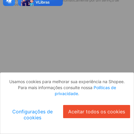
* Esses idiomas serão traduzidos automaticamente por um serviço de
Desculpe, algo deu errado. Faça login
terceiros.
e tente novamente, ou volte para a
página inicial.
Entrar
Voltar à Página Inicial
Usamos cookies para melhorar sua experiência na Shopee.
Para mais informações consulte nossa
Políticas de
privacidade
.
Configurações de
Aceitar todos os cookies
cookies
Ok
ID: 2880c9c8329-40e0-4765-92c7-8a9bfdbb5fbe