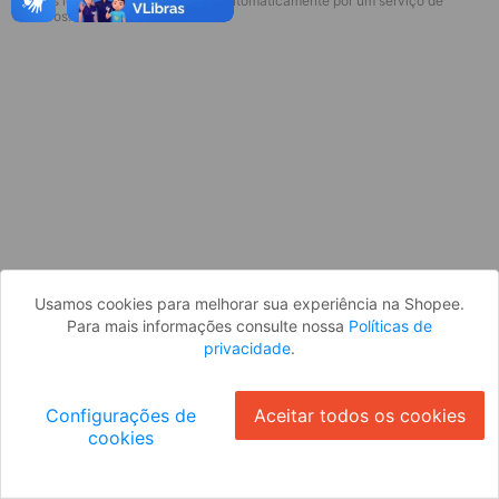
* Esses idiomas serão traduzidos automaticamente por um serviço de
Desculpe, algo deu errado. Faça login
terceiros.
e tente novamente, ou volte para a
página inicial.
Entrar
Voltar à Página Inicial
Usamos cookies para melhorar sua experiência na Shopee.
Para mais informações consulte nossa
Políticas de
privacidade
.
Configurações de
Aceitar todos os cookies
cookies
Ok
ID: 54062b72e12-b576-4032-a5b8-934e26714008