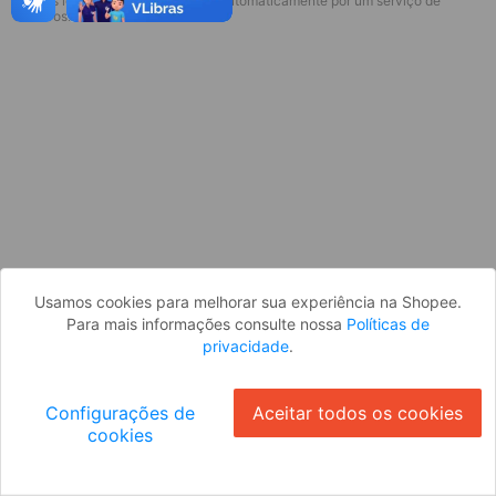
* Esses idiomas serão traduzidos automaticamente por um serviço de
Desculpe, algo deu errado. Faça login
terceiros.
e tente novamente, ou volte para a
página inicial.
Entrar
Voltar à Página Inicial
Usamos cookies para melhorar sua experiência na Shopee.
Para mais informações consulte nossa
Políticas de
privacidade
.
Configurações de
Aceitar todos os cookies
cookies
Ok
ID: 8357472fb4-fd42-47a9-a6fd-563332f87bc9