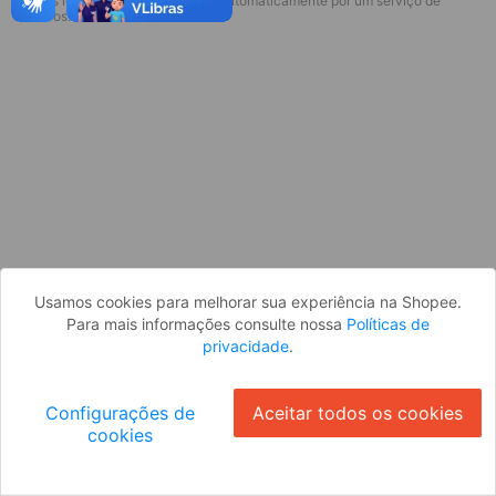
* Esses idiomas serão traduzidos automaticamente por um serviço de
Desculpe, algo deu errado. Faça login
terceiros.
e tente novamente, ou volte para a
página inicial.
Entrar
Voltar à Página Inicial
Usamos cookies para melhorar sua experiência na Shopee.
Para mais informações consulte nossa
Políticas de
privacidade
.
Configurações de
Aceitar todos os cookies
cookies
Ok
ID: 773553f75bc-ba39-4169-a132-280db346eb18