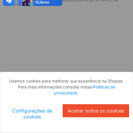
* Esses idiomas serão traduzidos automaticamente por um serviço de
Desculpe, algo deu errado. Faça login
terceiros.
e tente novamente, ou volte para a
página inicial.
Entrar
Voltar à Página Inicial
Usamos cookies para melhorar sua experiência na Shopee.
Para mais informações consulte nossa
Políticas de
privacidade
.
Configurações de
Aceitar todos os cookies
cookies
Ok
ID: 4204e4f5f2a-634b-4d1c-8454-ce383ee84548