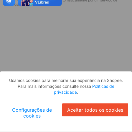
* Esses idiomas serão traduzidos automaticamente por um serviço de
Desculpe, algo deu errado. Faça login
terceiros.
e tente novamente, ou volte para a
página inicial.
Entrar
Voltar à Página Inicial
Usamos cookies para melhorar sua experiência na Shopee.
Para mais informações consulte nossa
Políticas de
privacidade
.
Configurações de
Aceitar todos os cookies
cookies
Ok
ID: 365312293e4-fe06-49c3-9e3f-512ff7413106