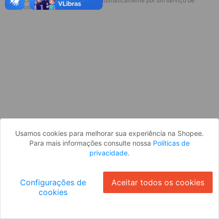
* Esses idiomas serão traduzidos automaticamente por um serviço de
Desculpe, algo deu errado. Faça login
terceiros.
e tente novamente, ou volte para a
página inicial.
Entrar
Voltar à Página Inicial
Usamos cookies para melhorar sua experiência na Shopee.
Para mais informações consulte nossa
Políticas de
privacidade
.
Configurações de
Aceitar todos os cookies
cookies
Ok
ID: 523f0332f61-40ba-4911-8712-45a913902010