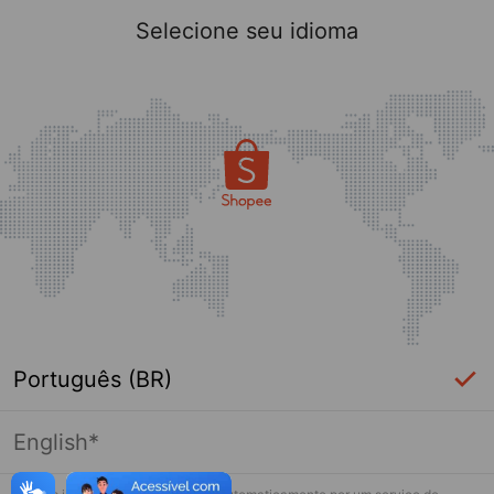
Selecione seu idioma
Português (BR)
English*
Essa loja falhou ao carregar. Por favor
toque de novo e tente novamente.