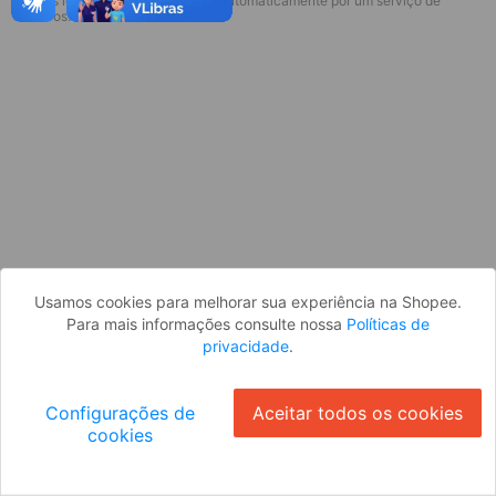
* Esses idiomas serão traduzidos automaticamente por um serviço de
Desculpe, algo deu errado. Faça login
terceiros.
e tente novamente, ou volte para a
página inicial.
Entrar
Voltar à Página Inicial
Usamos cookies para melhorar sua experiência na Shopee.
Para mais informações consulte nossa
Políticas de
privacidade
.
Configurações de
Aceitar todos os cookies
cookies
Ok
ID: 711e8614e25-4734-4bf8-8708-78eacac82c93