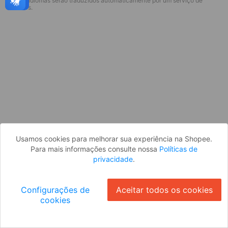
* Esses idiomas serão traduzidos automaticamente por um serviço de
Desculpe, algo deu errado. Faça login
terceiros.
e tente novamente, ou volte para a
página inicial.
Entrar
Voltar à Página Inicial
Usamos cookies para melhorar sua experiência na Shopee.
Para mais informações consulte nossa
Políticas de
privacidade
.
Configurações de
Aceitar todos os cookies
cookies
Ok
ID: 796bb97dae2-d4ac-495d-a301-a4355672c11b