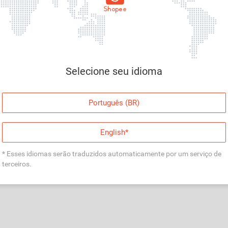
Página indisponível
Desculpe, algo deu errado. Faça login e tente
Selecione seu idioma
novamente, ou volte para a página inicial.
Entrar
Português (BR)
Voltar à Página Inicial
English*
* Esses idiomas serão traduzidos automaticamente por um serviço de
terceiros.