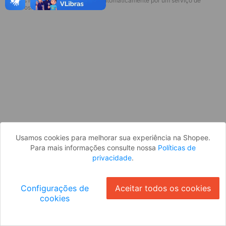
* Esses idiomas serão traduzidos automaticamente por um serviço de
Desculpe, algo deu errado. Faça login
terceiros.
e tente novamente, ou volte para a
página inicial.
Entrar
Voltar à Página Inicial
Usamos cookies para melhorar sua experiência na Shopee.
Para mais informações consulte nossa
Políticas de
privacidade
.
Configurações de
Aceitar todos os cookies
cookies
Ok
ID: 554146c1c0-e682-4a8c-885f-bfc46144fbb3