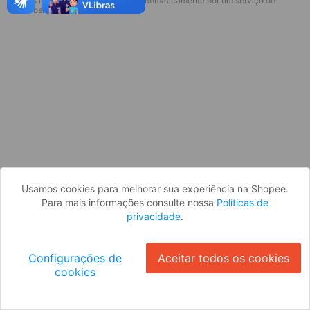
* Esses idiomas serão traduzidos automaticamente por um serviço de
Desculpe, algo deu errado. Faça login
terceiros.
e tente novamente, ou volte para a
página inicial.
Entrar
Voltar à Página Inicial
Usamos cookies para melhorar sua experiência na Shopee.
Para mais informações consulte nossa
Políticas de
privacidade
.
Configurações de
Aceitar todos os cookies
cookies
Ok
ID: 12644a833ba-90dc-46c9-affc-40c1bedd66a5