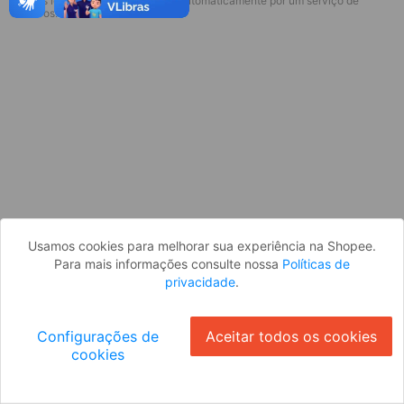
* Esses idiomas serão traduzidos automaticamente por um serviço de
Desculpe, algo deu errado. Faça login
terceiros.
e tente novamente, ou volte para a
página inicial.
Entrar
Voltar à Página Inicial
Usamos cookies para melhorar sua experiência na Shopee.
Para mais informações consulte nossa
Políticas de
privacidade
.
Configurações de
Aceitar todos os cookies
cookies
Ok
ID: 974d33a88de-fd43-4b30-bbe0-27a3eb53d76d