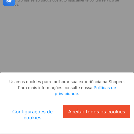
* Esses idiomas serão traduzidos automaticamente por um serviço de
Desculpe, algo deu errado. Faça login
terceiros.
e tente novamente, ou volte para a
página inicial.
Entrar
Voltar à Página Inicial
Usamos cookies para melhorar sua experiência na Shopee.
Para mais informações consulte nossa
Políticas de
privacidade
.
Configurações de
Aceitar todos os cookies
cookies
Ok
ID: 168b8969327-6d3e-40ef-aef0-1a605d1b41b8