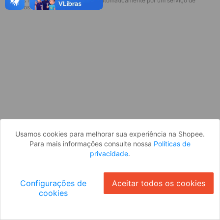
* Esses idiomas serão traduzidos automaticamente por um serviço de
Desculpe, algo deu errado. Faça login
terceiros.
e tente novamente, ou volte para a
página inicial.
Entrar
Voltar à Página Inicial
Usamos cookies para melhorar sua experiência na Shopee.
Para mais informações consulte nossa
Políticas de
privacidade
.
Configurações de
Aceitar todos os cookies
cookies
Ok
ID: 7553a3e4676-cbe8-435f-be69-f09feb01b76d