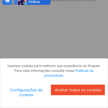
* Esses idiomas serão traduzidos automaticamente por um serviço de
Desculpe, algo deu errado. Faça login
terceiros.
e tente novamente, ou volte para a
página inicial.
Entrar
Voltar à Página Inicial
Usamos cookies para melhorar sua experiência na Shopee.
Para mais informações consulte nossa
Políticas de
privacidade
.
Configurações de
Aceitar todos os cookies
cookies
Ok
ID: 278e27ba7a5-9bfa-467a-9be0-5fec80a88bcf