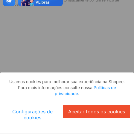
* Esses idiomas serão traduzidos automaticamente por um serviço de
Desculpe, algo deu errado. Faça login
terceiros.
e tente novamente, ou volte para a
página inicial.
Entrar
Voltar à Página Inicial
Usamos cookies para melhorar sua experiência na Shopee.
Para mais informações consulte nossa
Políticas de
privacidade
.
Configurações de
Aceitar todos os cookies
cookies
Ok
ID: 549d1625ea7-086b-4b10-9cdc-c9d1e0494ca3