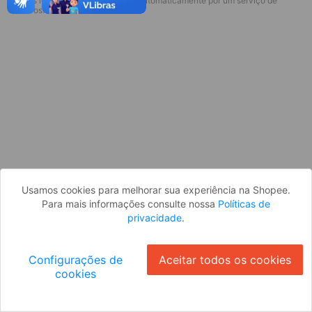
* Esses idiomas serão traduzidos automaticamente por um serviço de
Desculpe, algo deu errado. Faça login
terceiros.
e tente novamente, ou volte para a
página inicial.
Entrar
Voltar à Página Inicial
Usamos cookies para melhorar sua experiência na Shopee.
Para mais informações consulte nossa
Políticas de
privacidade
.
Configurações de
Aceitar todos os cookies
cookies
Ok
ID: 577e6c7b65e-1521-481f-a37b-9f1f4188e287