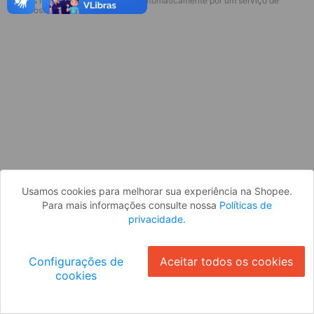
* Esses idiomas serão traduzidos automaticamente por um serviço de
Desculpe, algo deu errado. Faça login
terceiros.
e tente novamente, ou volte para a
página inicial.
Entrar
Voltar à Página Inicial
Usamos cookies para melhorar sua experiência na Shopee.
Para mais informações consulte nossa
Políticas de
privacidade
.
Configurações de
Aceitar todos os cookies
cookies
Ok
ID: 8023f45a6a0-6754-48d6-a496-3efab7ac6070