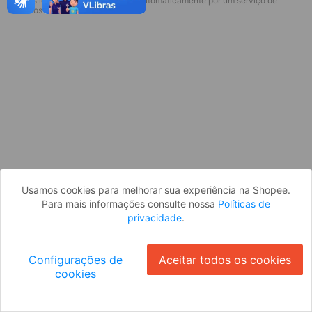
* Esses idiomas serão traduzidos automaticamente por um serviço de
Desculpe, algo deu errado. Faça login
terceiros.
e tente novamente, ou volte para a
página inicial.
Entrar
Voltar à Página Inicial
Usamos cookies para melhorar sua experiência na Shopee.
Para mais informações consulte nossa
Políticas de
privacidade
.
Configurações de
Aceitar todos os cookies
cookies
Ok
ID: 49163717417-f190-42fb-8ce3-098a36304f75