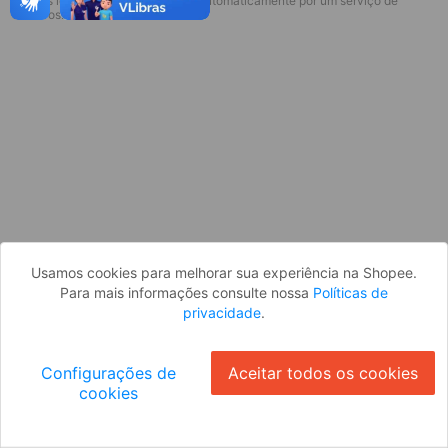
* Esses idiomas serão traduzidos automaticamente por um serviço de
Desculpe, algo deu errado. Faça login
terceiros.
e tente novamente, ou volte para a
página inicial.
Entrar
Voltar à Página Inicial
Usamos cookies para melhorar sua experiência na Shopee.
Para mais informações consulte nossa
Políticas de
privacidade
.
Configurações de
Aceitar todos os cookies
cookies
Ok
ID: 527947fbe23-2260-4fc2-bb13-f5c912904bbc