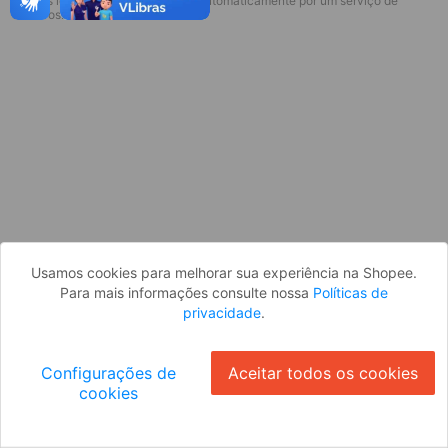
* Esses idiomas serão traduzidos automaticamente por um serviço de
Desculpe, algo deu errado. Faça login
terceiros.
e tente novamente, ou volte para a
página inicial.
Entrar
Voltar à Página Inicial
Usamos cookies para melhorar sua experiência na Shopee.
Para mais informações consulte nossa
Políticas de
privacidade
.
Configurações de
Aceitar todos os cookies
cookies
Ok
ID: 395186e6028-b2a7-4e25-84c0-b12a529affd1