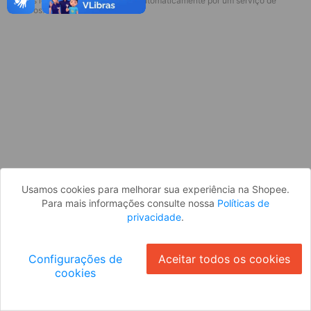
* Esses idiomas serão traduzidos automaticamente por um serviço de
Desculpe, algo deu errado. Faça login
terceiros.
e tente novamente, ou volte para a
página inicial.
Entrar
Voltar à Página Inicial
Usamos cookies para melhorar sua experiência na Shopee.
Para mais informações consulte nossa
Políticas de
privacidade
.
Configurações de
Aceitar todos os cookies
cookies
Ok
ID: 75413e7ab4-a45b-4f8e-8e6b-eaa7212232a9