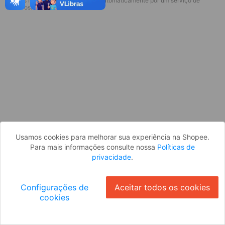
* Esses idiomas serão traduzidos automaticamente por um serviço de
Desculpe, algo deu errado. Faça login
terceiros.
e tente novamente, ou volte para a
página inicial.
Entrar
Voltar à Página Inicial
Usamos cookies para melhorar sua experiência na Shopee.
Para mais informações consulte nossa
Políticas de
privacidade
.
Configurações de
Aceitar todos os cookies
cookies
Ok
ID: 150f5fa7dcf-c734-4c2d-8575-99a19a82fcf2