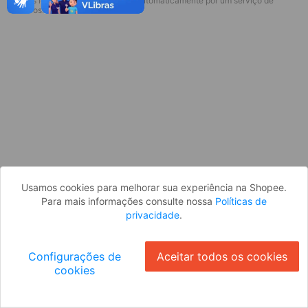
* Esses idiomas serão traduzidos automaticamente por um serviço de
Desculpe, algo deu errado. Faça login
terceiros.
e tente novamente, ou volte para a
página inicial.
Entrar
Voltar à Página Inicial
Usamos cookies para melhorar sua experiência na Shopee.
Para mais informações consulte nossa
Políticas de
privacidade
.
Configurações de
Aceitar todos os cookies
cookies
Ok
ID: 1276e5ddb1c-caca-4c43-87dc-918ca6c6872b