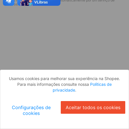
* Esses idiomas serão traduzidos automaticamente por um serviço de
Desculpe, algo deu errado. Faça login
terceiros.
e tente novamente, ou volte para a
página inicial.
Entrar
Voltar à Página Inicial
Usamos cookies para melhorar sua experiência na Shopee.
Para mais informações consulte nossa
Políticas de
privacidade
.
Configurações de
Aceitar todos os cookies
cookies
Ok
ID: 6193164da34-2b57-4612-a4bd-6d90d5e40d43