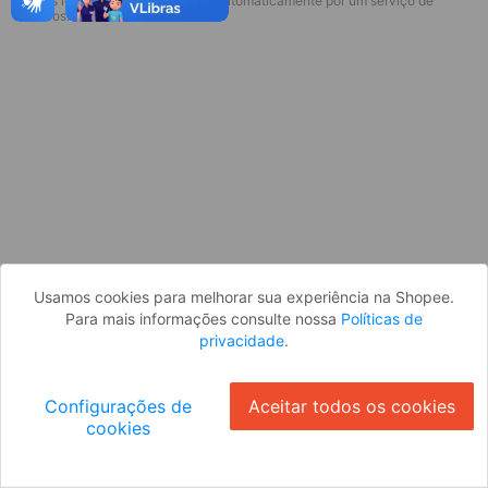
* Esses idiomas serão traduzidos automaticamente por um serviço de
Desculpe, algo deu errado. Faça login
terceiros.
e tente novamente, ou volte para a
página inicial.
Entrar
Voltar à Página Inicial
Usamos cookies para melhorar sua experiência na Shopee.
Para mais informações consulte nossa
Políticas de
privacidade
.
Configurações de
Aceitar todos os cookies
cookies
Ok
ID: 1666c86b401-6b8e-4997-ad23-5a01c6b2992d