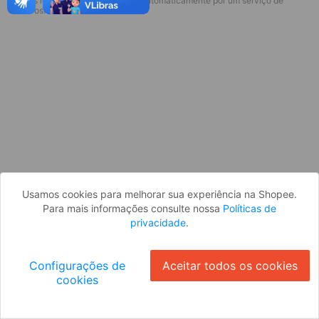
* Esses idiomas serão traduzidos automaticamente por um serviço de
Desculpe, algo deu errado. Faça login
terceiros.
e tente novamente, ou volte para a
página inicial.
Entrar
Voltar à Página Inicial
Usamos cookies para melhorar sua experiência na Shopee.
Para mais informações consulte nossa
Políticas de
privacidade
.
Configurações de
Aceitar todos os cookies
cookies
Ok
ID: 5791b337cac-9950-43a4-8c4e-d5dd2b83637b