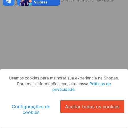
* Esses idiomas serão traduzidos automaticamente por um serviço de
Desculpe, algo deu errado. Faça login
terceiros.
e tente novamente, ou volte para a
página inicial.
Entrar
Voltar à Página Inicial
Usamos cookies para melhorar sua experiência na Shopee.
Para mais informações consulte nossa
Políticas de
privacidade
.
Configurações de
Aceitar todos os cookies
cookies
Ok
ID: 151afc3e8e1-06d2-40e6-90d4-8f1b6a22431e