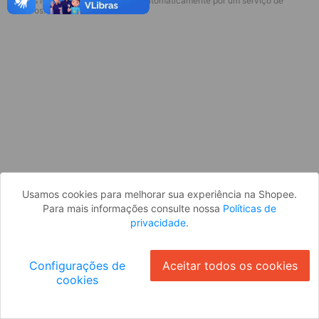
* Esses idiomas serão traduzidos automaticamente por um serviço de
Desculpe, algo deu errado. Faça login
terceiros.
e tente novamente, ou volte para a
página inicial.
Entrar
Voltar à Página Inicial
Usamos cookies para melhorar sua experiência na Shopee.
Para mais informações consulte nossa
Políticas de
privacidade
.
Configurações de
Aceitar todos os cookies
cookies
Ok
ID: 99327544d4d-b674-4fab-a759-680b32f72aa2