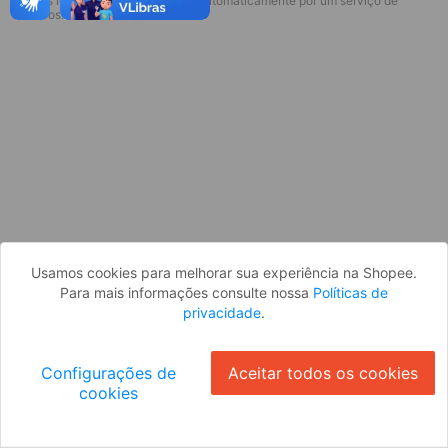
* Esses idiomas serão traduzidos automaticamente por um serviço de
Desculpe, algo deu errado. Faça login
terceiros.
e tente novamente, ou volte para a
página inicial.
Entrar
Voltar à Página Inicial
Usamos cookies para melhorar sua experiência na Shopee.
Para mais informações consulte nossa
Políticas de
privacidade
.
Configurações de
Aceitar todos os cookies
cookies
Ok
ID: 512fc1bb7f6-f904-4070-8b1c-02b8878210a4