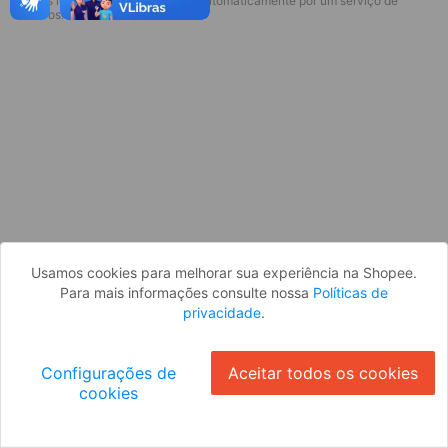
* Esses idiomas serão traduzidos automaticamente por um serviço de
Desculpe, algo deu errado. Faça login
terceiros.
e tente novamente, ou volte para a
página inicial.
Entrar
Voltar à Página Inicial
Usamos cookies para melhorar sua experiência na Shopee.
Para mais informações consulte nossa
Políticas de
privacidade
.
Configurações de
Aceitar todos os cookies
cookies
Ok
ID: 6316a8f2943-f2fb-4c7c-9229-01b73bf31d23